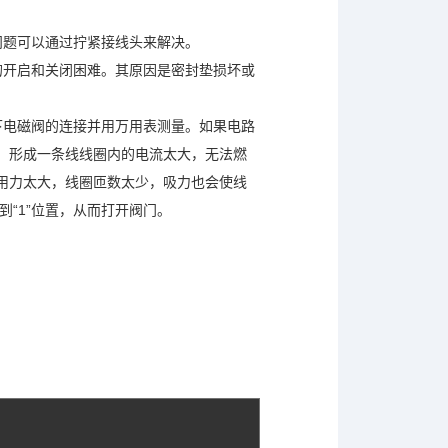
：
问题可以通过拧紧接线头来解决。
的开启和关闭困难。其原因是密封垫损坏或
下电磁阀的连接并用万用表测量。如果电路
，形成一条线线圈内的电流太大，无法燃
用力太大，线圈匝数太少，吸力也会使线
到“1”位置，从而打开阀门。