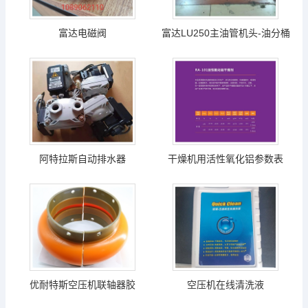
富达电磁阀
富达LU250主油管机头-油分桶
阿特拉斯自动排水器
干燥机用活性氧化铝参数表
优耐特斯空压机联轴器胶
空压机在线清洗液