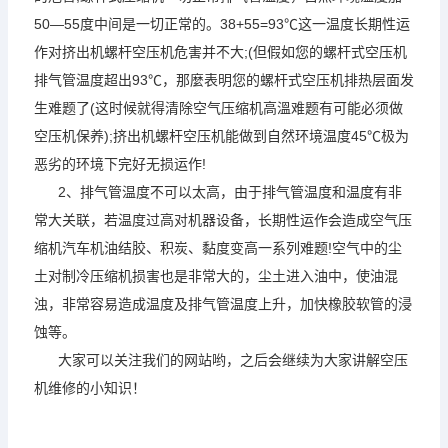
50—55度中间是一切正常的。38+55=93℃这一温度长期性运
作对挤出机螺杆空压机危害并不大;(但假如您的螺杆式空压机
排气管温度超出93℃，那麼表明您的螺杆式空压机排热层面发
生难题了(这时候就得清除空气压缩机高溫难题有可能必须做
空压机保养);挤出机螺杆空压机能做到自然环境温度45℃极为
恶劣的环境下完好无损运作!
2、排气管温度不可以太高，由于排气管温度和温度有非
常大关联，若温度过高对机器设备，长期性运作会造成空气压
缩机汽车机油结胶、积炭、黏度变高一系列难题!空气中的尘
土对制冷压缩机损害也是非常大的，尘土进入油中，使油混
浊，非常容易造成温度及排气管温度上升，加快橡胶软管的浸
蚀等。
大家可以关注我们的网站哟，之后会继续为大家讲解空压
机维修的小知识！